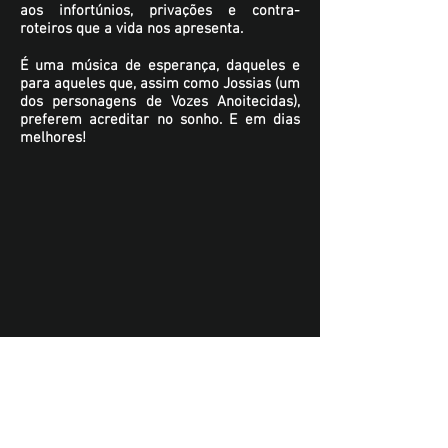
aos infortúnios, privações e contra-
roteiros que a vida nos apresenta.
É uma música de esperança, daqueles e
para aqueles que, assim como Jossias (um
dos personagens de Vozes Anoitecidas),
preferem acreditar no sonho. E em dias
melhores!
Ficha Técnica
Thiago Righi – guitarra, composição
Daniel Coelho – contrabaixo
Rodrigo Digão Braz – bateria