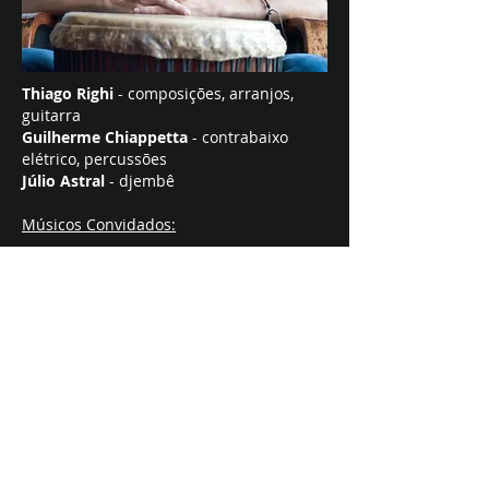
Thiago Righi
- composições, arranjos,
guitarra
Guilherme Chiappetta
- contrabaixo
elétrico, percussões
Júlio Astral
- djembê
Músicos Convidados:
Geh Paes
- trombone
Samuel Ramos
- saxofones
Ficha técnica:
Produção - Guilherme Chiappetta
Direção Musical: Thiago Righi e
Guilherme Chiappetta
Gravado, mixado e masterizado por
Guilherme Chiappetta, no segundo