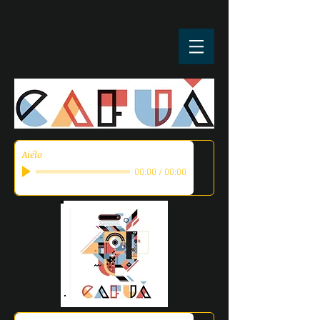
Aiélo
00:00
/
00:00